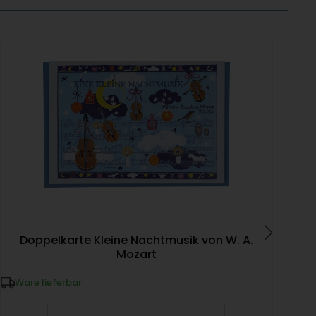
Doppelkarte Kleine Nachtmusik von W. A.
D
Mozart
W
Ware lieferbar