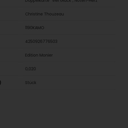
Doppelkarte "Viel Glück", Noten-Herz
Christine Thouzeau
1190KAMO
4250926776503
Edition Monier
0,020
)
Stück