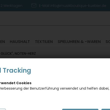
1-2 Werktagen
E-Mail info@musikboutique-kuebler.de
TEN
HAUSHALT
TEXTILIEN
SPIELUHREN & -WAREN
S
L GLÜCK", NOTEN-HERZ
 Tracking
Doppel
erwendet Cookies
Dieses Pro
Verbesserung der Benutzerführung verwendet und helfen dabei,
gewünscht
Artikel in
Artikelnumm