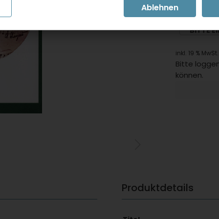
BITTE E
inkl. 19 % MwSt.
Bitte loggen
können.
Produktdetails