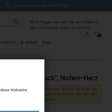
Service Hotline +49 4060928527
Bitte loggen Sie sich ein um Artikel in
den Warenkorb legen zu können.
0
CHMUCK
B-WARE
SALE
karte "Viel Glück", Noten-Herz
dukt hat verschiedene Varianten. Wählen Sie bitte die
 diese Webseite
e Variante und anschließend die Anzahl aus, um den
 den Warenkorb legen zu können.
er:
1190KAMO