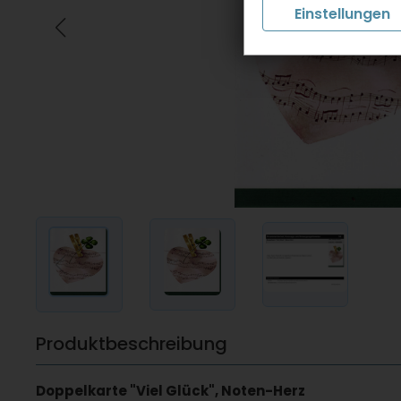
Einstellungen
Produktbeschreibung
Doppelkarte "Viel Glück", Noten-Herz