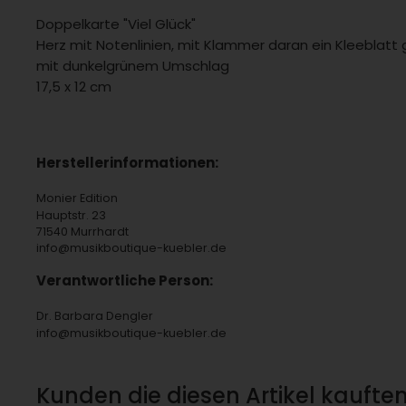
Doppelkarte "Viel Glück"
Herz mit Notenlinien, mit Klammer daran ein Kleeblatt
mit dunkelgrünem Umschlag
17,5 x 12 cm
Herstellerinformationen:
Monier Edition
Hauptstr. 23
71540 Murrhardt
info@musikboutique-kuebler.de
Verantwortliche Person:
Dr. Barbara Dengler
info@musikboutique-kuebler.de
Kunden die diesen Artikel kauften