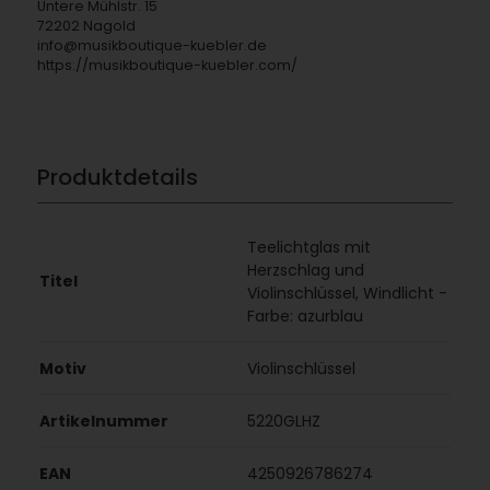
Untere Mühlstr. 15
72202 Nagold
info@musikboutique-kuebler.de
https://musikboutique-kuebler.com/
Produktdetails
Teelichtglas mit
Herzschlag und
Titel
Violinschlüssel, Windlicht -
Farbe: azurblau
Motiv
Violinschlüssel
Artikelnummer
5220GLHZ
EAN
4250926786274