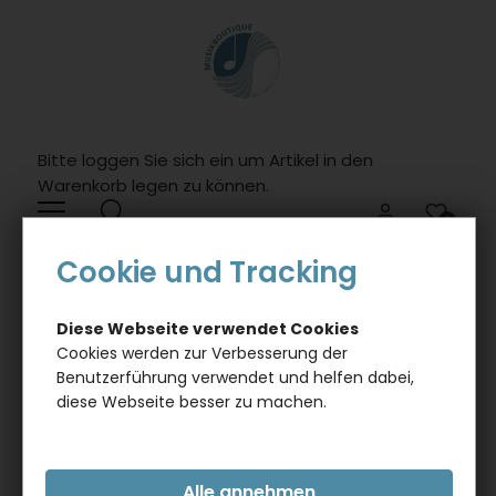
Willkommen.
Verwenden
Sie
ALT
+
B
Bitte loggen Sie sich ein um Artikel in den
fï¿½r
Warenkorb legen zu können.
das
Barrierefreiheitsmenï¿½
0
und
Cookie und Tracking
ALT
ANLÄSSE
HOCHZEIT / VALENTINSTAG
+
TEELICHTGLAS MIT HERZSCHLAG UND
I,
VIOLINSCHLÜSSEL, WINDLICHT - FARBE: AZURBLAU
Diese Webseite verwendet Cookies
um
Cookies werden zur Verbesserung der
direkt
Benutzerführung verwendet und helfen dabei,
zum
diese Webseite besser zu machen.
Inhalt
zu
springen.