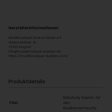
Herstellerinformationen:
Musikboutique Gudrun Kübler e.K.
Untere Mühlstr. 15
72202 Nagold
info@musikboutique-kuebler.de
https://musikboutique-kuebler.com/
Produktdetails
Babybody Sopran, für
Titel
den
Musikernachwuchs