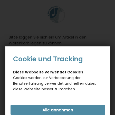
Willkommen.
Verwenden
Sie
ALT
+
B
Bitte loggen Sie sich ein um Artikel in den
fï¿½r
Warenkorb legen zu können.
das
Barrierefreiheitsmenï¿½
0
und
Cookie und Tracking
ALT
ANLÄSSE
ZUR GEBURT / BABY
BABYBODY
+
SOPRAN, FÜR DEN MUSIKERNACHWUCHS
Diese Webseite verwendet Cookies
I,
Cookies werden zur Verbesserung der
um
Benutzerführung verwendet und helfen dabei,
direkt
diese Webseite besser zu machen.
zum
Inhalt
zu
springen.