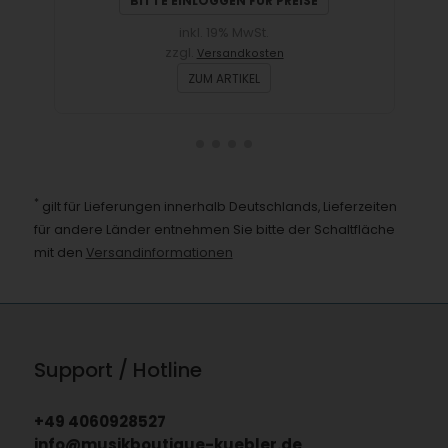
BITTE EINLOGGEN FÜR PREISE
inkl. 19% MwSt.
zzgl.
Versandkosten
ZUM ARTIKEL
*
gilt für Lieferungen innerhalb Deutschlands, Lieferzeiten
für andere Länder entnehmen Sie bitte der Schaltfläche
mit den
Versandinformationen
Support / Hotline
+49 4060928527
info@musikboutique-kuebler.de