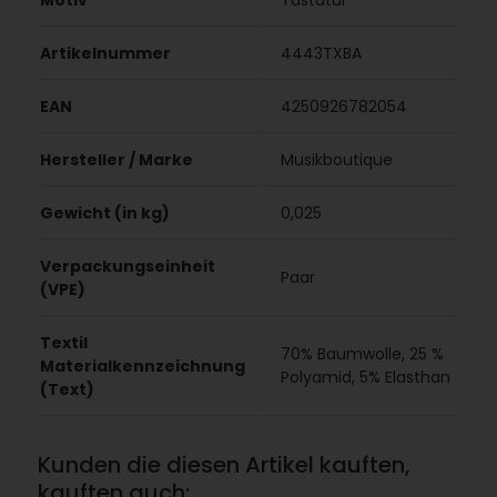
Motiv
Tastatur
Artikelnummer
4443TXBA
EAN
4250926782054
Hersteller / Marke
Musikboutique
Gewicht (in kg)
0,025
Verpackungseinheit
Paar
(VPE)
Textil
70% Baumwolle, 25 %
Materialkennzeichnung
Polyamid, 5% Elasthan
(Text)
Kunden die diesen Artikel kauften,
kauften auch: