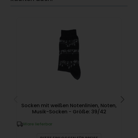
Socken mit weißen Notenlinien, Noten,
M
Musik-Socken - Größe: 39/42
Ware lieferbar
W