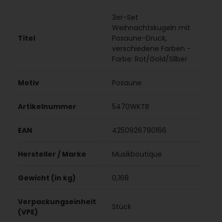
3er-Set
Weihnachtskugeln mit
Titel
Posaune-Druck,
verschiedene Farben -
Farbe: Rot/Gold/Silber
Motiv
Posaune
Artikelnummer
5470WKTB
EAN
4250926780166
Hersteller / Marke
Musikboutique
Gewicht (in kg)
0,168
Verpackungseinheit
Stück
(VPE)