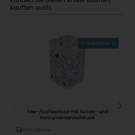
kauften auch:
% Onlinepreis %
Tee-/Kaffeedose mit Noten- und
F
Instrumentenaufdruck
Ware lieferbar
W