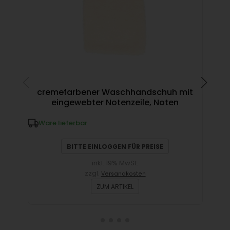
cremefarbener Waschhandschuh mit
Se
eingewebter Notenzeile, Noten
Ware lieferbar
W
BITTE EINLOGGEN FÜR PREISE
inkl. 19% MwSt.
zzgl.
Versandkosten
ZUM ARTIKEL