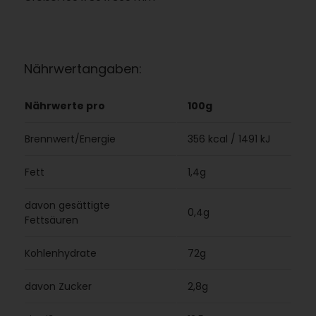
Nährwertangaben:
Nährwerte pro
100g
Brennwert/Energie
356 kcal / 1491 kJ
Fett
1,4g
davon gesättigte
0,4g
Fettsäuren
Kohlenhydrate
72g
davon Zucker
2,8g