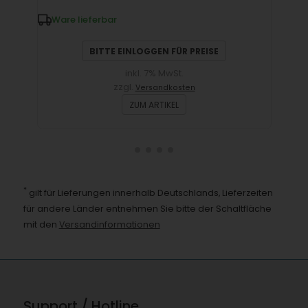
Ware lieferbar
W
BITTE EINLOGGEN FÜR PREISE
inkl. 7% MwSt.
zzgl.
Versandkosten
ZUM ARTIKEL
*
gilt für Lieferungen innerhalb Deutschlands, Lieferzeiten
für andere Länder entnehmen Sie bitte der Schaltfläche
mit den
Versandinformationen
Support / Hotline