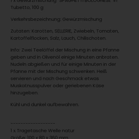
1 x Gewürzmischung "SPAGHETTI BOLOGNESE" in
Tubetto, 100 g
Verkehrsbezeichnung: Gewürzmischung
Zutaten: Karotten, SELLERIE, Zwiebeln, Tomaten,
Kartoffelflocken, Salz, Lauch, Chilischoten.
Info: Zwei Teelöffel der Mischung in eine Pfanne
geben und in Olivenöl einige Minuten anbraten.
Nudeln abgießen und für einige Minuten in der
Pfanne mit der Mischung schwenken. Heiß
servieren und nach Geschmack etwas
Muskatnusspulver oder geriebenen Käse
hinzugeben.
Kühl und dunkel aufbewahren.
------------------
1 x Tragetasche Welle natur
Größe: 100 x 80 x 360 mm