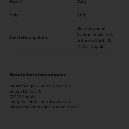
Eiweiß
12,5g
Salz
0,01g
Musikboutique
Gudrun Kübler e.K.,
Herstellerangaben:
Untere Mühlstr. 15,
72202, Nagold
Herstellerinformationen:
Musikboutique Gudrun Kübler e.K.
Untere Mühlstr. 15
72202 Nagold
info@musikboutique-kuebler.de
https://musikboutique-kuebler.com/