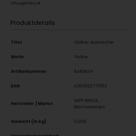
office@krifka.at
Produktdetails
Titel
Violine-Ausstecher
Motiv
Violine
Artikelnummer
6481AUVI
EAN
4250926776152
SEPP KRIFKA ,
Hersteller / Marke
Blechwarenerz
Gewicht (in kg)
0,009