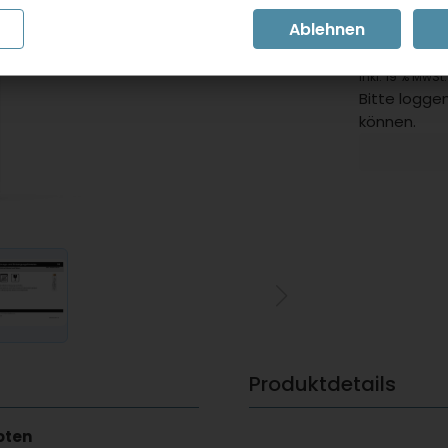
BITTE E
inkl. 19 % MwSt.
Bitte loggen
können.
Produktdetails
oten