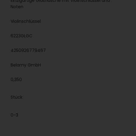
Einzigartige Glasflasche mit Violinschlüssel und
Noten
Violinschlüssel
6223GLGC
4250926779467
Belamy GmbH
0,350
Stück
0-3