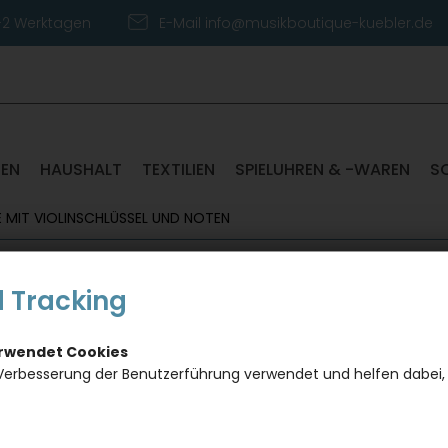
1-2 Werktagen
E-Mail info@musikboutique-kuebler.de
TEN
HAUSHALT
TEXTILIEN
SPIELUHREN & -WAREN
S
 MIT VIOLINSCHLÜSSEL UND NOTEN
 Tracking
Einzig
Violin
erwendet Cookies
Verbesserung der Benutzerführung verwendet und helfen dabei,
Artikelnumm