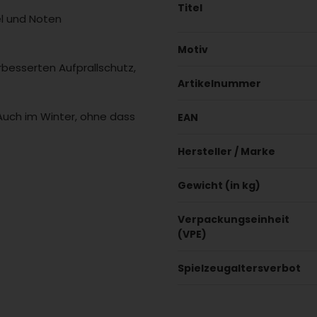
Titel
el und Noten
Motiv
rbesserten Aufprallschutz,
Artikelnummer
Auch im Winter, ohne dass
EAN
Hersteller / Marke
Gewicht (in kg)
Verpackungseinheit
(VPE)
Spielzeugaltersverbot