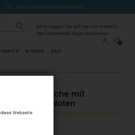
Service Hotline +49 4060928527
Bitte loggen Sie sich ein um Artikel in
den Warenkorb legen zu können.
0
CHMUCK
B-WARE
SALE
artige Glasflasche mit
schlüssel und Noten
 diese Webseite
er:
6223GLGC