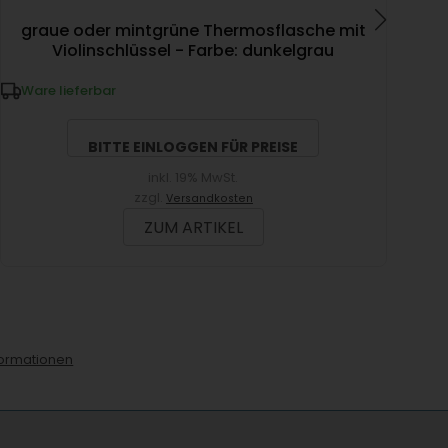
graue oder mintgrüne Thermosflasche mit
Violinschlüssel - Farbe: dunkelgrau
Ware lieferbar
W
BITTE EINLOGGEN FÜR PREISE
inkl. 19% MwSt.
zzgl.
Versandkosten
ZUM ARTIKEL
ormationen