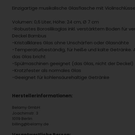
Einzigartige musikalische Glasflasche mit Violinschlüss
Volumen: 0,6 Liter, Höhe: 24 cm, Ø 7 cm
-Robustes Borosilikaglas inkl. verstärktem Boden für ve
Deckel Bambus
-Kristallklares Glas ohne Unschärfen oder Glasnähte
-Temperaturbeständig, für heiße und kalte Getränke. 
das Glas bricht
-Spülmaschinen geeignet (das Glas, nicht der Deckel)
-Kratzfester als normales Glas
-Geeignet für kohlensäurehaltige Getränke
Herstellerinformationen:
Belamy GmbH
Joachimstr. 3
10119 Berlin
billing@belamy.de
Verantwortliche Person: