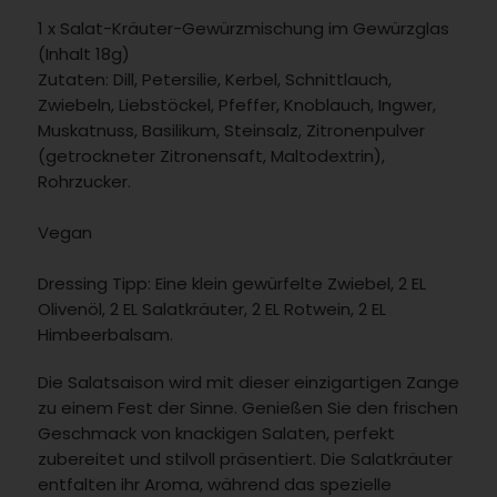
1 x Salat-Kräuter-Gewürzmischung im Gewürzglas
(Inhalt 18g)
Zutaten: Dill, Petersilie, Kerbel, Schnittlauch,
Zwiebeln, Liebstöckel, Pfeffer, Knoblauch, Ingwer,
Muskatnuss, Basilikum, Steinsalz, Zitronenpulver
(getrockneter Zitronensaft, Maltodextrin),
Rohrzucker.
Vegan
Dressing Tipp: Eine klein gewürfelte Zwiebel, 2 EL
Olivenöl, 2 EL Salatkräuter, 2 EL Rotwein, 2 EL
Himbeerbalsam.
Die Salatsaison wird mit dieser einzigartigen Zange
zu einem Fest der Sinne. Genießen Sie den frischen
Geschmack von knackigen Salaten, perfekt
zubereitet und stilvoll präsentiert. Die Salatkräuter
entfalten ihr Aroma, während das spezielle