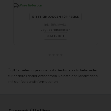
Ware lieferbar
W
BITTE EINLOGGEN FÜR PREISE
inkl. 19% MwSt.
zzgl.
Versandkosten
ZUM ARTIKEL
*
gilt für Lieferungen innerhalb Deutschlands, Lieferzeiten
für andere Länder entnehmen Sie bitte der Schaltfläche
mit den
Versandinformationen
Support / Hotline