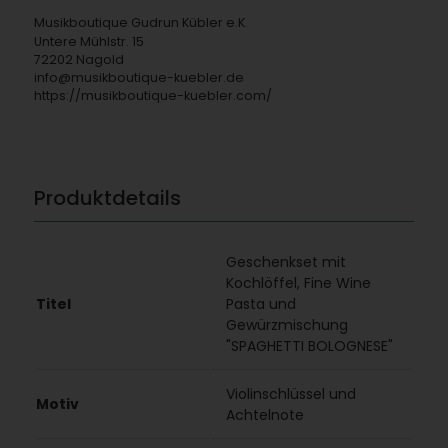
Musikboutique Gudrun Kübler e.K.
Untere Mühlstr. 15
72202 Nagold
info@musikboutique-kuebler.de
https://musikboutique-kuebler.com/
Produktdetails
Geschenkset mit
Kochlöffel, Fine Wine
Titel
Pasta und
Gewürzmischung
"SPAGHETTI BOLOGNESE"
Violinschlüssel und
Motiv
Achtelnote