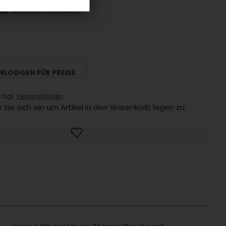
er:
5602TKGC-5603TKGC
INLOGGEN FÜR PREISE
 zzgl.
Versandkosten
 Sie sich ein um Artikel in den Warenkorb legen zu