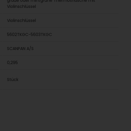
graue oder mintgrüne Thermosflasche mit
Violinschlüssel
Violinschlüssel
5602TKGC-5603TKGC
SCANPAN A/S
0,295
Stück