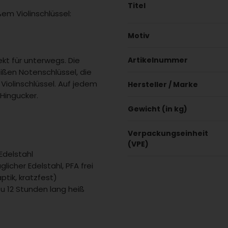
Titel
em Violinschlüssel:
Motiv
kt für unterwegs. Die
Artikelnummer
ßen Notenschlüssel, die
iolinschlüssel. Auf jedem
Hersteller / Marke
 Hingucker.
Gewicht (in kg)
Verpackungseinheit
(VPE)
Edelstahl
licher Edelstahl, PFA frei
ptik, kratzfest)
 zu 12 Stunden lang heiß