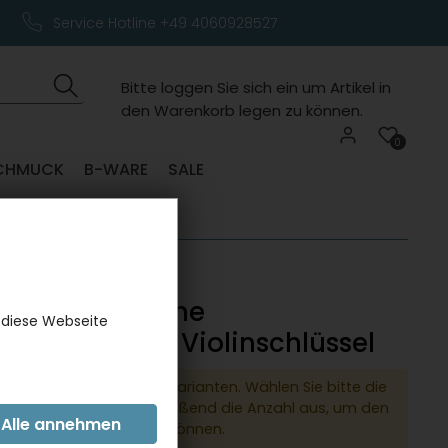
Service Hotline +49 4060928527
Bitte loggen Sie sich ein um Artikel in
den Warenkorb legen zu können.
0
CHMUCK
B-WARE
SALE
oder mintgrüne
 diese Webseite
sflasche mit Violinschlüssel
dukt hat verschiedene Varianten. Wählen Sie bitte die
e Variante und anschließend die Anzahl aus, um den
 den Warenkorb legen zu können.