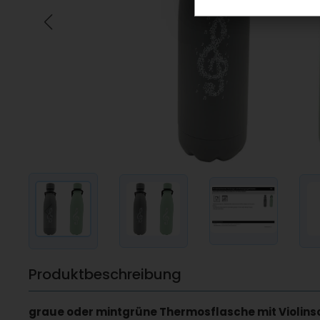
Produktbeschreibung
graue oder mintgrüne Thermosflasche mit Violins