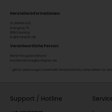
Herstellerinformationen:
SCANPAN A/S
Energivej 75
8963 Auning
pr@scanpan.dk
Verantwortliche Person:
René Hougaard Brund
kundenservice@scanpan.de
*
gilt für Lieferungen innerhalb Deutschlands, Lieferzeiten für 
Support / Hotline
Servic