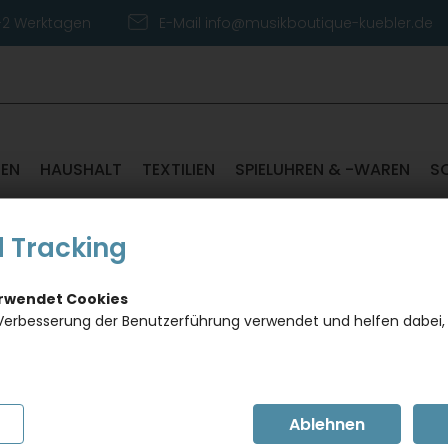
1-2 Werktagen
E-Mail info@musikboutique-kuebler.de
TEN
HAUSHALT
TEXTILIEN
SPIELUHREN & -WAREN
S
INTGRÜNE THERMOSFLASCHE MIT VIOLINSCHLÜSSEL
 Tracking
erwendet Cookies
graue 
Verbesserung der Benutzerführung verwendet und helfen dabei,
Thermo
Dieses Pro
gewünscht
Artikel in