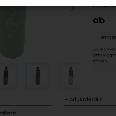
Artikelnumm
ab
BITTE E
inkl. 19 % MwSt.
Bitte loggen
können.
Produktdetails
chlüssel