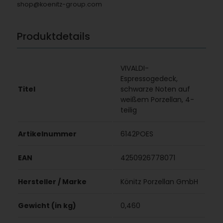
shop@koenitz-group.com
Produktdetails
VIVALDI-
Espressogedeck,
Titel
schwarze Noten auf
weißem Porzellan, 4-
teilig
Artikelnummer
6142POES
EAN
4250926778071
Hersteller / Marke
Könitz Porzellan GmbH
Gewicht (in kg)
0,460