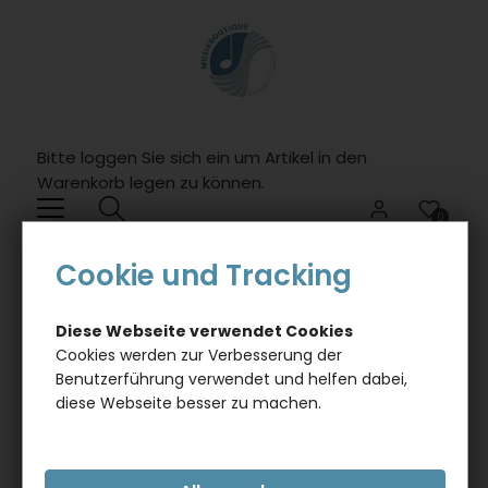
Willkommen.
Verwenden
Sie
ALT
+
B
Bitte loggen Sie sich ein um Artikel in den
fï¿½r
Warenkorb legen zu können.
das
Barrierefreiheitsmenï¿½
0
und
ALT
Cookie und Tracking
KARTEN
DOPPELKARTE, FREUNDE - MUSIKALISCHE
+
MÄUSE
I,
Diese Webseite verwendet Cookies
um
Cookies werden zur Verbesserung der
direkt
Benutzerführung verwendet und helfen dabei,
zum
diese Webseite besser zu machen.
Inhalt
zu
springen.