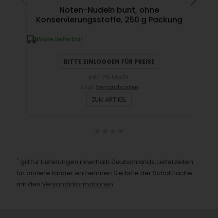
Noten-Nudeln bunt, ohne
N
Konservierungsstoffe, 250 g Packung
Ware lieferbar
W
BITTE EINLOGGEN FÜR PREISE
inkl. 7% MwSt.
zzgl.
Versandkosten
ZUM ARTIKEL
*
gilt für Lieferungen innerhalb Deutschlands, Lieferzeiten
für andere Länder entnehmen Sie bitte der Schaltfläche
mit den
Versandinformationen