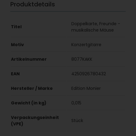
Produktdetails
Doppelkarte, Freunde -
Titel
musikalische Mäuse
Motiv
Konzertgitarre
Artikelnummer
8077KAKK
EAN
4250926780432
Hersteller / Marke
Edition Monier
Gewicht (in kg)
0,015
Verpackungseinheit
Stück
(VPE)