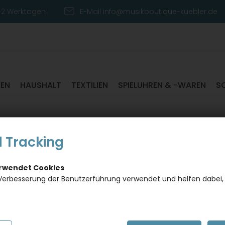
1-2 Werktagen
E-Mail info@musikboutique-kuebler.de
TEN
HAUSHALT
TEXTILIEN
SPIELUHREN & -WAREN
S
 Tracking
Doppel
erwendet Cookies
Verbesserung der Benutzerführung verwendet und helfen dabei,
Artikelnumm
BITTE E