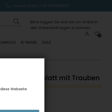
Service Hotline +49 4060928527
Bitte loggen Sie sich ein um Artikel in
den Warenkorb legen zu können.
0
CHMUCK
B-WARE
SALE
karte, Notenblatt mit Trauben
 diese Webseite
er:
1042KAKK
INLOGGEN FÜR PREISE