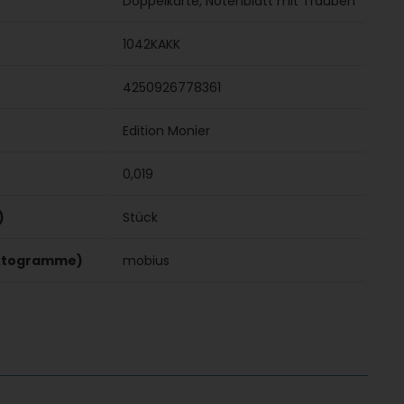
Doppelkarte, Notenblatt mit Trauben
1042KAKK
4250926778361
Edition Monier
0,019
)
Stück
iktogramme)
mobius