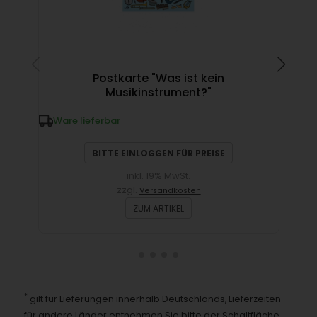
Postkarte "Was ist kein
Musikinstrument?"
Ware lieferbar
W
BITTE EINLOGGEN FÜR PREISE
inkl. 19% MwSt.
zzgl.
Versandkosten
ZUM ARTIKEL
*
gilt für Lieferungen innerhalb Deutschlands, Lieferzeiten
für andere Länder entnehmen Sie bitte der Schaltfläche