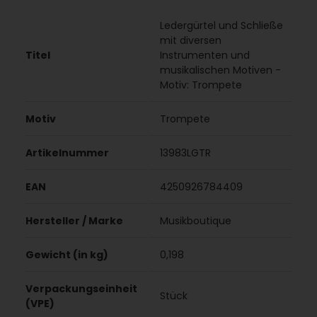
Ledergürtel und Schließe
mit diversen
Titel
Instrumenten und
musikalischen Motiven -
Motiv: Trompete
Motiv
Trompete
Artikelnummer
13983LGTR
EAN
4250926784409
Hersteller / Marke
Musikboutique
Gewicht (in kg)
0,198
Verpackungseinheit
Stück
(VPE)