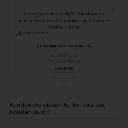
Ledergürtel und Schließe mit diversen
Instrumenten und musikalischen Motiven -
In
Motiv: E-Gitarre
Ware lieferbar
W
BITTE EINLOGGEN FÜR PREISE
inkl. 19% MwSt.
zzgl.
Versandkosten
ZUM ARTIKEL
Kunden die diesen Artikel kauften,
kauften auch: