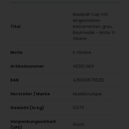
Baseball-Cap mit
eingestickten
Titel
Instrumenten, grau,
Baumwolle - Motiv: E-
Gitarre
Motiv
E-Gitarre
Artikelnummer
4630CAEG
EAN
4250926786212
Hersteller / Marke
Musikboutique
Gewicht (in kg)
0,070
Verpackungseinheit
Stück
(VPE)