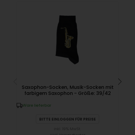
Saxophon-Socken, Musik-Socken mit
farbigem Saxophon - Größe: 39/42
Mus
Ware lieferbar
W
BITTE EINLOGGEN FÜR PREISE
inkl. 19% MwSt.
zzgl.