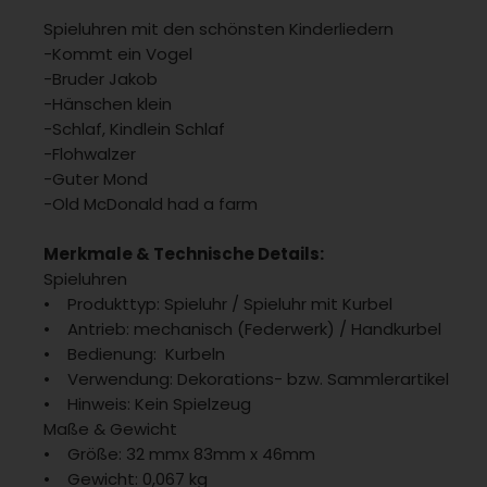
Spieluhren mit den schönsten Kinderliedern
-Kommt ein Vogel
-Bruder Jakob
-Hänschen klein
-Schlaf, Kindlein Schlaf
-Flohwalzer
-Guter Mond
-Old McDonald had a farm
Merkmale & Technische Details:
Spieluhren
• Produkttyp: Spieluhr / Spieluhr mit Kurbel
• Antrieb: mechanisch (Federwerk) / Handkurbel
• Bedienung: Kurbeln
• Verwendung: Dekorations- bzw. Sammlerartikel
• Hinweis: Kein Spielzeug
Maße & Gewicht
• Größe: 32 mmx 83mm x 46mm
• Gewicht: 0,067 kg