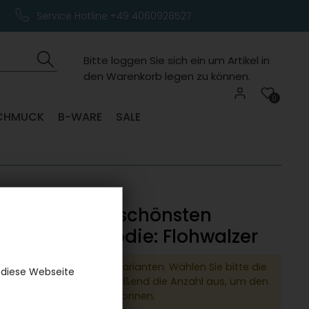
Service Hotline +49 4060928527
Bitte loggen Sie sich ein um Artikel in
den Warenkorb legen zu können.
0
CHMUCK
B-WARE
SALE
hren mit den schönsten
liedern - Melodie: Flohwalzer
dukt hat verschiedene Varianten. Wählen Sie bitte die
 diese Webseite
e Variante und anschließend die Anzahl aus, um den
 den Warenkorb legen zu können.