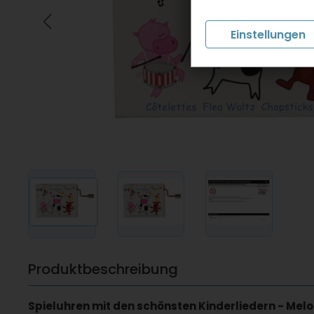
Einstellungen
Produktbeschreibung
Spieluhren mit den schönsten Kinderliedern - Melo