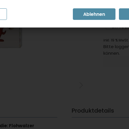
Artikelnumm
BITTE E
inkl. 19 % MwSt.
Bitte loggen
können.
Produktdetails
die: Flohwalzer