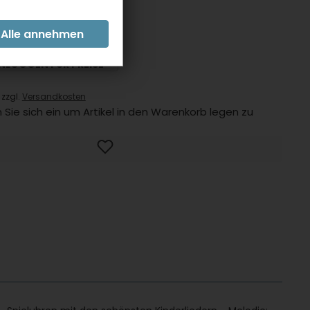
er:
58473SUH
INLOGGEN FÜR PREISE
 zzgl.
Versandkosten
 Sie sich ein um Artikel in den Warenkorb legen zu