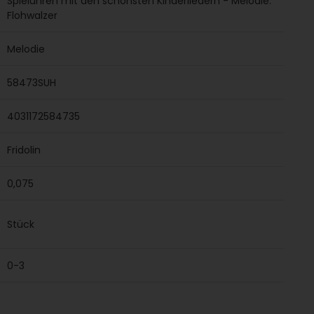
Spieluhren mit den schönsten Kinderliedern - Melodie:
Flohwalzer
Melodie
58473SUH
4031172584735
Fridolin
0,075
Stück
0-3