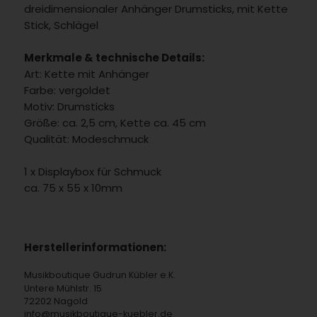
dreidimensionaler Anhänger Drumsticks, mit Kette
Stick, Schlägel
Merkmale & technische Details:
Art: Kette mit Anhänger
Farbe: vergoldet
Motiv: Drumsticks
Größe: ca. 2,5 cm, Kette ca. 45 cm
Qualität: Modeschmuck
1 x Displaybox für Schmuck
ca. 75 x 55 x 10mm
Herstellerinformationen:
Musikboutique Gudrun Kübler e.K.
Untere Mühlstr. 15
72202 Nagold
info@musikboutique-kuebler.de