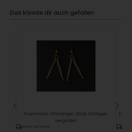
Das könnte dir auch gefallen
Drumsticks-Ohrhänger, Stick, Schlägel,
Drums
vergoldet
Ware lieferbar
Ware