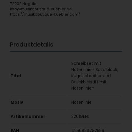
72202 Nagold
info@musikboutique-kuebler.de
https://musikboutique-kuebler.com/
Produktdetails
Schreibset mit
Notenlinien Spiralblock,
Titel
Kugelschreiber und
Druckbleistift mit
Notenlinien
Motiv
Notenlinie
Artikelnummer
3201GENL
EAN
4250926782559