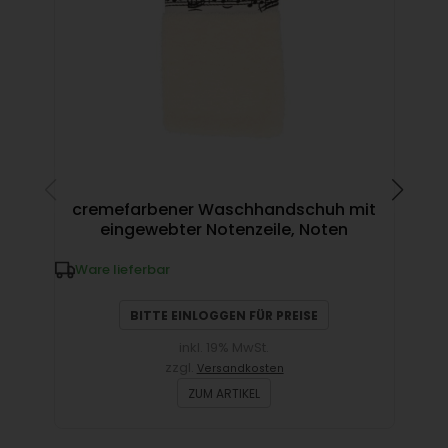
S
cremefarbener Waschhandschuh mit
Not
eingewebter Notenzeile, Noten
Ware lieferbar
W
BITTE EINLOGGEN FÜR PREISE
inkl. 19% MwSt.
zzgl.
Versandkosten
ZUM ARTIKEL