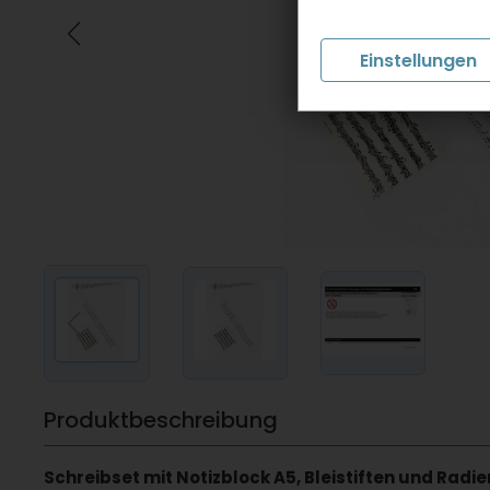
Einstellungen
Produktbeschreibung
Schreibset mit Notizblock A5, Bleistiften und Radi