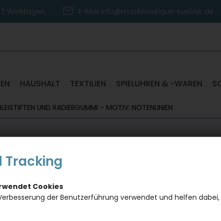
1-2 Werktagen
E-Mail info@musikboutique-kuebler.de
TEN
HAUSHALT
TEXTILIEN
SPIELUHREN & -WAREN
S
LEISTIFTEN UND RADIERGUMMI - MOTIV: NOTENLINIEN
Schrei
 Tracking
Bleist
Notenl
erwendet Cookies
Verbesserung der Benutzerführung verwendet und helfen dabei,
Dieses Pro
gewünscht