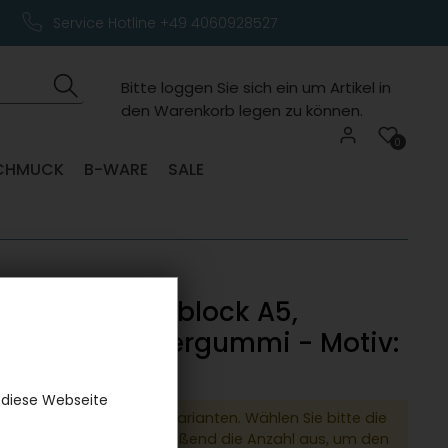
Service Hotline +49 4060928527
Bitte loggen Sie sich ein um Artikel in
den Warenkorb legen zu können.
0
CHMUCK
B-WARE
SALE
bset mit Notizblock A5,
iften und Radiergummi - Motiv:
inien
 diese Webseite
dukt hat verschiedene Varianten. Wählen Sie bitte die
e Variante und anschließend die Anzahl aus, um den