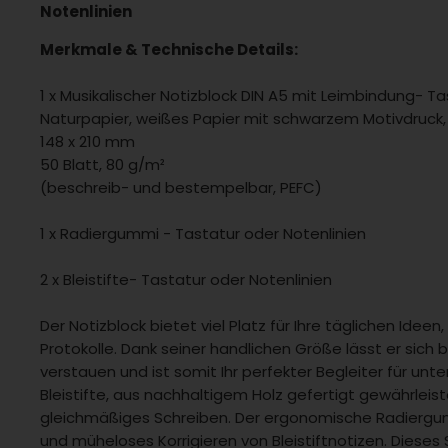
Notenlinien
Merkmale & Technische Details:
1 x Musikalischer Notizblock DIN A5 mit Leimbindung- Ta
Naturpapier, weißes Papier mit schwarzem Motivdruck,
148 x 210 mm
50 Blatt, 80 g/m²
(beschreib- und bestempelbar, PEFC)
1 x Radiergummi - Tastatur oder Notenlinien
2 x Bleistifte- Tastatur oder Notenlinien
Der Notizblock bietet viel Platz für Ihre täglichen Ideen
Protokolle. Dank seiner handlichen Größe lässt er sich
verstauen und ist somit Ihr perfekter Begleiter für unt
Bleistifte, aus nachhaltigem Holz gefertigt gewährleis
gleichmäßiges Schreiben. Der ergonomische Radiergum
und müheloses Korrigieren von Bleistiftnotizen. Dieses S