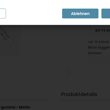
Artikel in
Artikelnumm
BITTE E
inkl. 19 % MwSt.
Bitte loggen
können.
Produktdetails
ergummi - Motiv: