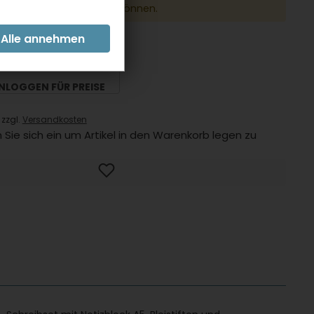
 den Warenkorb legen zu können.
er:
2392MBBL
INLOGGEN FÜR PREISE
 zzgl.
Versandkosten
 Sie sich ein um Artikel in den Warenkorb legen zu