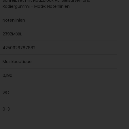
Schreibset mit Notizblock A5, Bleistiften und
Radiergummi - Motiv: Notenlinien
Notenlinien
2392MBBL
4250926787882
Musikboutique
0,190
Set
0-3