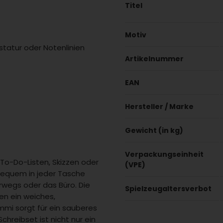
Titel
Motiv
statur oder Notenlinien
Artikelnummer
EAN
Hersteller / Marke
Gewicht (in kg)
Verpackungseinheit
, To-Do-Listen, Skizzen oder
(VPE)
 bequem in jeder Tasche
erwegs oder das Büro. Die
Spielzeugaltersverbot
ten ein weiches,
mi sorgt für ein sauberes
chreibset ist nicht nur ein