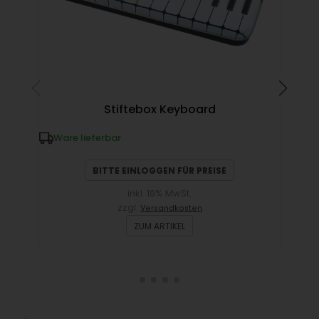
Mag
Stiftebox Keyboard
Ware lieferbar
W
BITTE EINLOGGEN FÜR PREISE
inkl. 19% MwSt.
zzgl.
Versandkosten
ZUM ARTIKEL