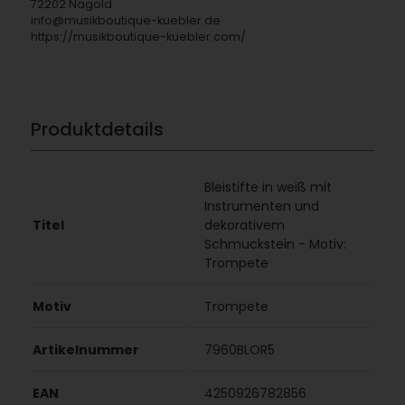
72202 Nagold
info@musikboutique-kuebler.de
https://musikboutique-kuebler.com/
Produktdetails
Bleistifte in weiß mit
Instrumenten und
Titel
dekorativem
Schmuckstein - Motiv:
Trompete
Motiv
Trompete
Artikelnummer
7960BLOR5
EAN
4250926782856