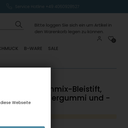
Service Hotline +49 4060928527
Bitte loggen Sie sich ein um Artikel in
den Warenkorb legen zu können.
0
CHMUCK
B-WARE
SALE
bset mit Notenmix-Bleistift,
schlüssel-Radiergummi und -
 diese Webseite
r
er:
3262GEGK