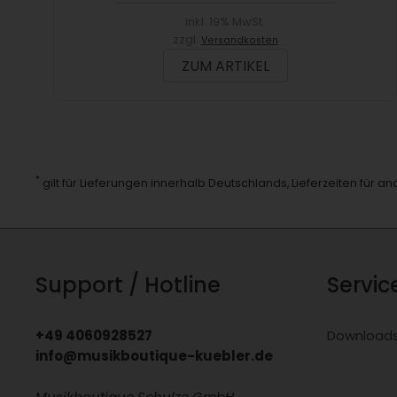
inkl. 19% MwSt.
zzgl.
Versandkosten
ZUM ARTIKEL
*
gilt für Lieferungen innerhalb Deutschlands, Lieferzeiten für 
Support / Hotline
Servic
+49 4060928527
Download
info@musikboutique-kuebler.de
Musikboutique Schulze GmbH