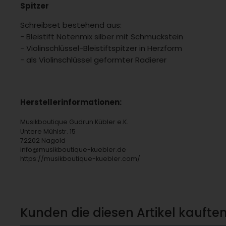
Spitzer
Schreibset bestehend aus:
- Bleistift Notenmix silber mit Schmuckstein
- Violinschlüssel-Bleistiftspitzer in Herzform
- als Violinschlüssel geformter Radierer
Herstellerinformationen:
Musikboutique Gudrun Kübler e.K.
Untere Mühlstr. 15
72202 Nagold
info@musikboutique-kuebler.de
https://musikboutique-kuebler.com/
Kunden die diesen Artikel kauften