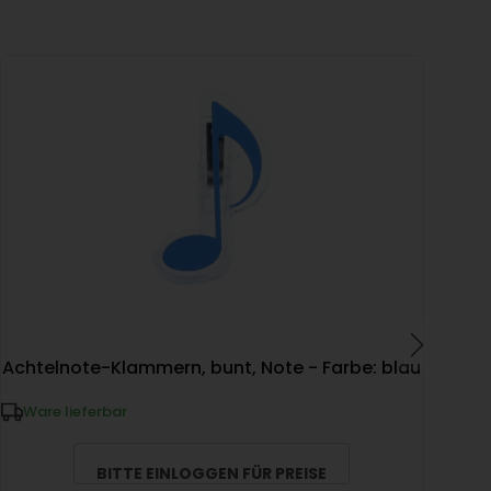
Achtelnote-Klammern, bunt, Note - Farbe: blau
Ware lieferbar
W
BITTE EINLOGGEN FÜR PREISE