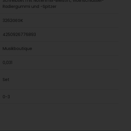
Schreibset mit Notenmix-Bleistift, Violinschlüssel-
Radiergummi und -Spitzer
3262GEGK
4250926776893
Musikboutique
0,031
Set
0-3