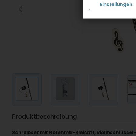
Einstellungen
Produktbeschreibung
Schreibset mit Notenmix-Bleistift, Violinschlüss