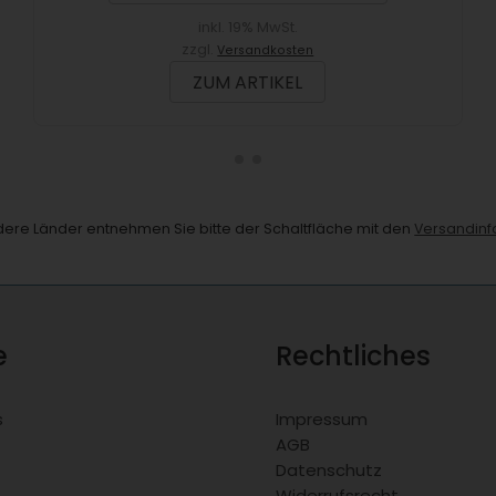
inkl. 19% MwSt.
zzgl.
Versandkosten
ZUM ARTIKEL
andere Länder entnehmen Sie bitte der Schaltfläche mit den
Versandinf
e
Rechtliches
s
Impressum
AGB
Datenschutz
Widerrufsrecht