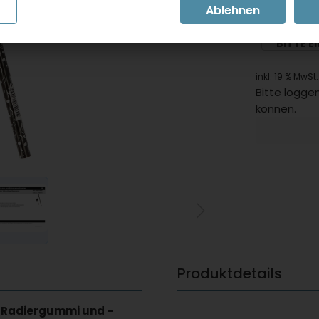
BITTE E
inkl. 19 % MwSt.
Bitte loggen
können.
Produktdetails
el-Radiergummi und -