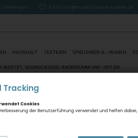
1-2 Werktagen
E-Mail info@musikboutique-kuebler.de
TEN
HAUSHALT
TEXTILIEN
SPIELUHREN & -WAREN
S
-BLEISTIFT, VIOLINSCHLÜSSEL-RADIERGUMMI UND -SPITZER
 Tracking
Schrei
Violin
erwendet Cookies
Verbesserung der Benutzerführung verwendet und helfen dabei,
Spitze
Artikelnumm