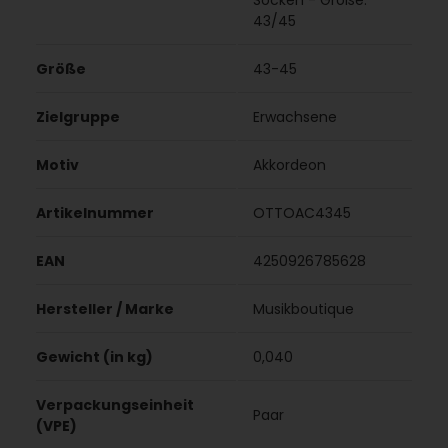
Socken - Größe:
43/45
Größe
43-45
Zielgruppe
Erwachsene
Motiv
Akkordeon
Artikelnummer
OTTOAC4345
EAN
4250926785628
Hersteller / Marke
Musikboutique
Gewicht (in kg)
0,040
Verpackungseinheit
Paar
(VPE)