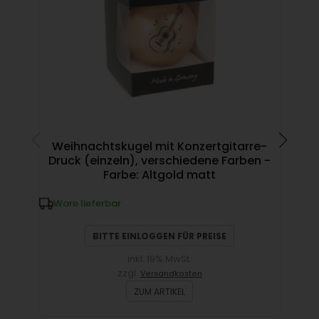
Weihnachtskugel mit Konzertgitarre-
So
Druck (einzeln), verschiedene Farben -
Gi
Farbe: Altgold matt
Ware lieferbar
W
BITTE EINLOGGEN FÜR PREISE
inkl. 19% MwSt.
zzgl.
Versandkosten
ZUM ARTIKEL