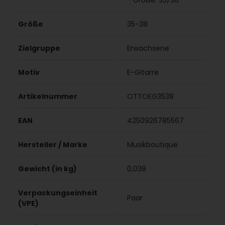
- Größe: 35/38
Größe
35-38
Zielgruppe
Erwachsene
Motiv
E-Gitarre
Artikelnummer
OTTOEG3538
EAN
4250926785567
Hersteller / Marke
Musikboutique
Gewicht (in kg)
0,038
Verpackungseinheit
Paar
(VPE)