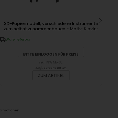
3D-Papiermodell, verschiedene Instrumente
3
zum selbst zusammenbauen - Motiv: Klavier
zu
Ware lieferbar
W
BITTE EINLOGGEN FÜR PREISE
inkl. 19% MwSt.
zzgl.
Versandkosten
ZUM ARTIKEL
ormationen