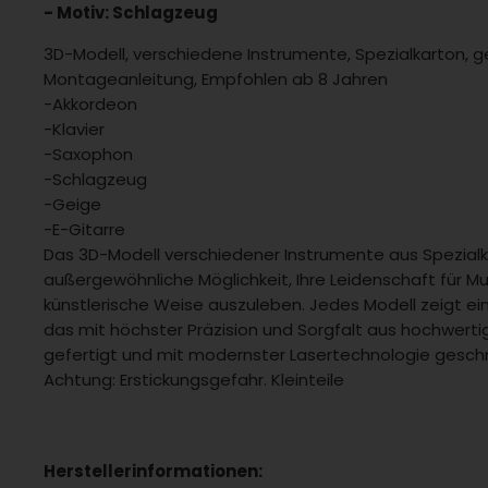
- Motiv: Schlagzeug
3D-Modell, verschiedene Instrumente, Spezialkarton, ge
Montageanleitung, Empfohlen ab 8 Jahren
-Akkordeon
-Klavier
-Saxophon
-Schlagzeug
-Geige
-E-Gitarre
Das 3D-Modell verschiedener Instrumente aus Spezialk
außergewöhnliche Möglichkeit, Ihre Leidenschaft für Mu
künstlerische Weise auszuleben. Jedes Modell zeigt ein
das mit höchster Präzision und Sorgfalt aus hochwert
gefertigt und mit modernster Lasertechnologie gesch
Achtung: Erstickungsgefahr. Kleinteile
Herstellerinformationen: