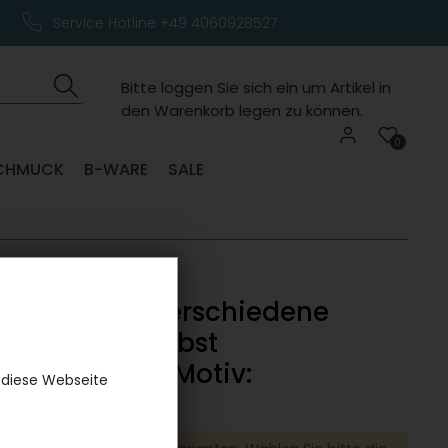
Service Hotline +49 4060928527
Bitte loggen Sie sich ein um Artikel in
den Warenkorb legen zu können.
0
CHMUCK
B-WARE
SALE
iermodell, verschiedene
mente zum selbst
menbauen - Motiv:
 diese Webseite
gzeug