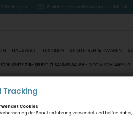
1-2 Werktagen
E-Mail info@musikboutique-kuebler.de
TEN
HAUSHALT
TEXTILIEN
SPIELUHREN & -WAREN
S
INSTRUMENTE ZUM SELBST ZUSAMMENBAUEN - MOTIV: SCHLAGZEUG
 Tracking
3D-Pap
Instru
erwendet Cookies
zusam
Verbesserung der Benutzerführung verwendet und helfen dabei,
Schla