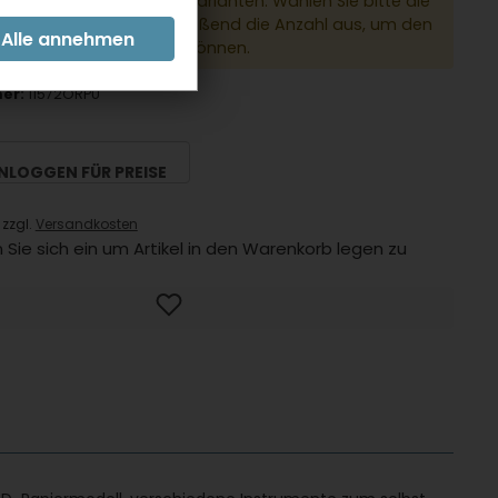
dukt hat verschiedene Varianten. Wählen Sie bitte die
e Variante und anschließend die Anzahl aus, um den
 den Warenkorb legen zu können.
er:
11572ORPU
INLOGGEN FÜR PREISE
 zzgl.
Versandkosten
 Sie sich ein um Artikel in den Warenkorb legen zu