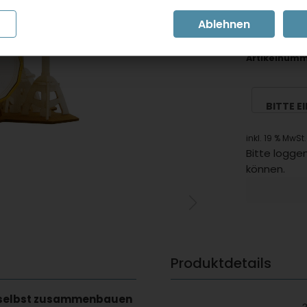
Dieses Pro
gewünscht
Artikel in
Artikelnumm
BITTE E
inkl. 19 % MwSt.
Bitte loggen
können.
Produktdetails
m selbst zusammenbauen