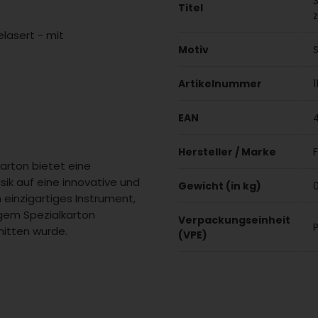
Titel
lasert - mit
Motiv
Artikelnummer
EAN
Hersteller / Marke
F
arton bietet eine
sik auf eine innovative und
Gewicht (in kg)
 einzigartiges Instrument,
igem Spezialkarton
Verpackungseinheit
nitten wurde.
(VPE)