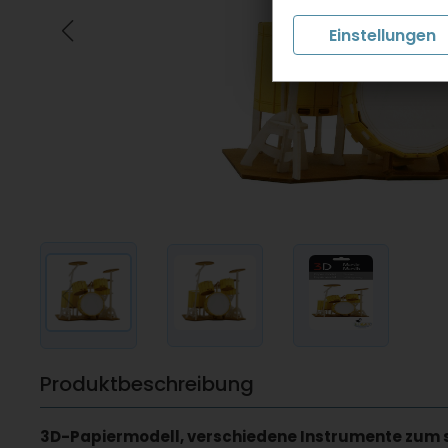
Einstellungen
Produktbeschreibung
3D-Papiermodell, verschiedene Instrumente zu