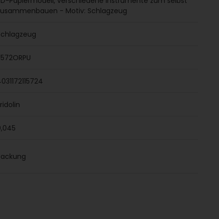
3D-Papiermodell, verschiedene Instrumente zum selbst
zusammenbauen - Motiv: Schlagzeug
Schlagzeug
11572ORPU
4031172115724
ridolin
0,045
Packung