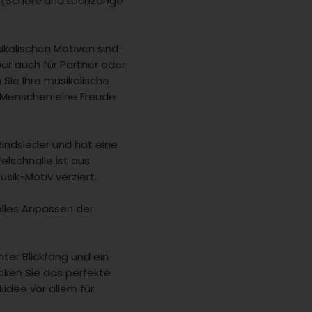
ei (Schere und Lochzange
ikalischen Motiven sind
er auch für Partner oder
 Sie Ihre musikalische
n Menschen eine Freude
indsleder und hat eine
elschnalle ist aus
sik-Motiv verziert.
elles Anpassen der
hter Blickfang und ein
ecken Sie das perfekte
idee vor allem für