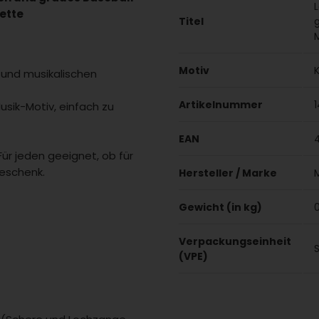
nette
Titel
M
Motiv
K
n und musikalischen
Artikelnummer
usik-Motiv, einfach zu
EAN
Für jeden geeignet, ob für
Geschenk.
Hersteller / Marke
Gewicht (in kg)
Verpackungseinheit
(VPE)