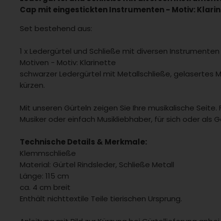
Cap mit eingestickten Instrumenten - Motiv: Klari
Set bestehend aus:
1 x Ledergürtel und Schließe mit diversen Instrumente
Motiven - Motiv: Klarinette
schwarzer Ledergürtel mit Metallschließe, gelasertes M
kürzen.
Mit unseren Gürteln zeigen Sie Ihre musikalische Seite. 
Musiker oder einfach Musikliebhaber, für sich oder als 
Technische Details & Merkmale:
Klemmschließe
Material: Gürtel Rindsleder, Schließe Metall
Länge: 115 cm
ca. 4 cm breit
Enthält nichttextile Teile tierischen Ursprung.