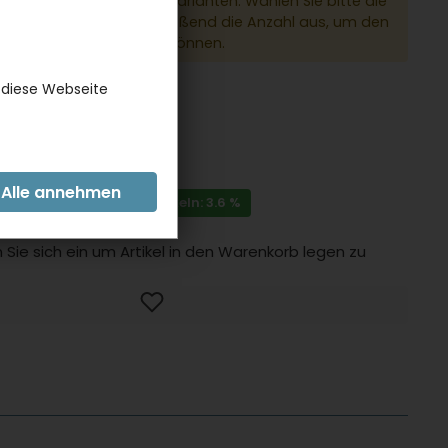
dukt hat verschiedene Varianten. Wählen Sie bitte die
e Variante und anschließend die Anzahl aus, um den
 den Warenkorb legen zu können.
er:
14532CL
 diese Webseite
INLOGGEN FÜR PREISE
im Vergleich zu Einzelartikeln: 3.6 %
 zzgl.
Versandkosten
 Sie sich ein um Artikel in den Warenkorb legen zu