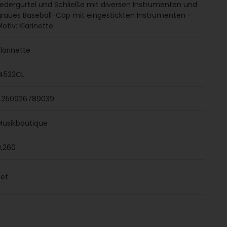
Ledergürtel und Schließe mit diversen Instrumenten und
graues Baseball-Cap mit eingestickten Instrumenten -
otiv: Klarinette
larinette
14532CL
4250926789039
Musikboutique
0,260
Set