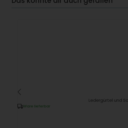
Das könnte dir auch gefallen
Ledergürtel und Sc
Ware lieferbar