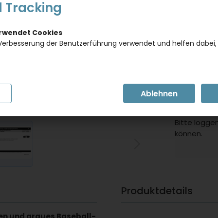
Dieses Pro
 Tracking
gewünscht
Artikel in
erwendet Cookies
Artikelnumm
Verbesserung der Benutzerführung verwendet und helfen dabei,
BITTE E
Ersparnis 
inkl. 19 % MwSt.
Bitte loggen
können.
Produktdetails
ten und graues Baseball-