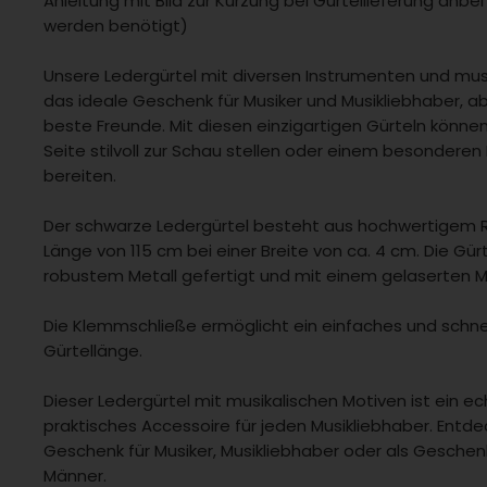
Anleitung mit Bild zur Kürzung bei Gürtellieferung anb
werden benötigt)
Unsere Ledergürtel mit diversen Instrumenten und mus
das ideale Geschenk für Musiker und Musikliebhaber, ab
beste Freunde. Mit diesen einzigartigen Gürteln können
Seite stilvoll zur Schau stellen oder einem besondere
bereiten.
Der schwarze Ledergürtel besteht aus hochwertigem R
Länge von 115 cm bei einer Breite von ca. 4 cm. Die Gürt
robustem Metall gefertigt und mit einem gelaserten Mu
Die Klemmschließe ermöglicht ein einfaches und schn
Gürtellänge.
Dieser Ledergürtel mit musikalischen Motiven ist ein ec
praktisches Accessoire für jeden Musikliebhaber. Entd
Geschenk für Musiker, Musikliebhaber oder als Geschenk
Männer.