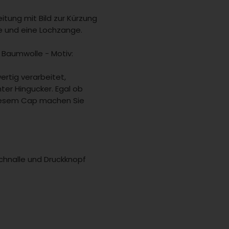
leitung mit Bild zur Kürzung
re und eine Lochzange.
 Baumwolle - Motiv:
rtig verarbeitet,
ter Hingucker. Egal ob
 diesem Cap machen Sie
chnalle und Druckknopf