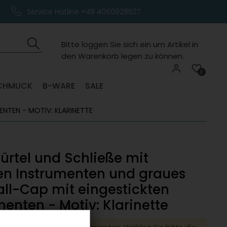
Service Hotline +49 4060928527
Bitte loggen Sie sich ein um Artikel in
den Warenkorb legen zu können.
0
CHMUCK
B-WARE
SALE
NTEN - MOTIV: KLARINETTE
ürtel und Schließe mit
en Instrumenten und graues
ll-Cap mit eingestickten
menten - Motiv: Klarinette