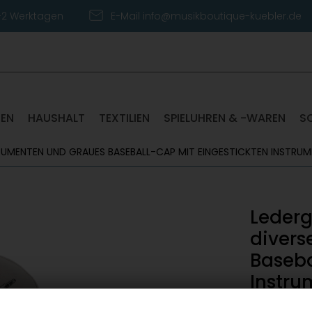
1-2 Werktagen
E-Mail info@musikboutique-kuebler.de
TEN
HAUSHALT
TEXTILIEN
SPIELUHREN & -WAREN
S
RUMENTEN UND GRAUES BASEBALL-CAP MIT EINGESTICKTEN INSTRUME
Lederg
divers
Baseba
Instru