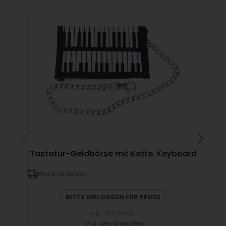
Tastatur-Geldbörse mit Kette, Keyboard
Ware lieferbar
W
BITTE EINLOGGEN FÜR PREISE
inkl. 19% MwSt.
zzgl.
Versandkosten