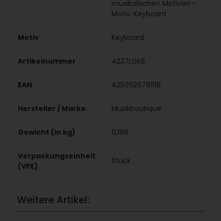
musikalischen Motiven -
Motiv: Keyboard
Motiv
Keyboard
Artikelnummer
4237LGKB
EAN
4250926781118
Hersteller / Marke
Musikboutique
Gewicht (in kg)
0,198
Verpackungseinheit
Stück
(VPE)
Weitere Artikel: