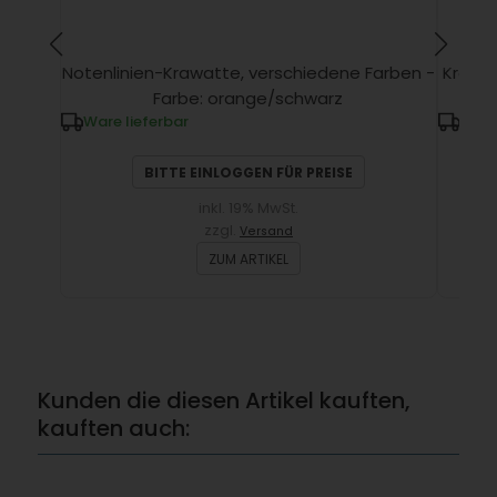
Notenlinien-Krawatte, verschiedene Farben -
Krawat
Farbe: orange/schwarz
Ware lieferbar
Ware
BITTE EINLOGGEN FÜR PREISE
inkl. 19% MwSt.
zzgl.
Versand
ZUM ARTIKEL
Kunden die diesen Artikel kauften,
kauften auch: