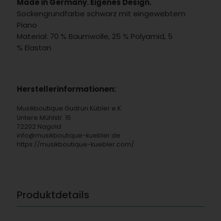
Made in Germany. Eigenes Design.
Sockengrundfarbe schwarz mit eingewebtem
Piano
Material: 70 % Baumwolle, 25 % Polyamid, 5
% Elastan
Herstellerinformationen:
Musikboutique Gudrun Kübler e.K.
Untere Mühlstr. 15
72202 Nagold
info@musikboutique-kuebler.de
https://musikboutique-kuebler.com/
Produktdetails