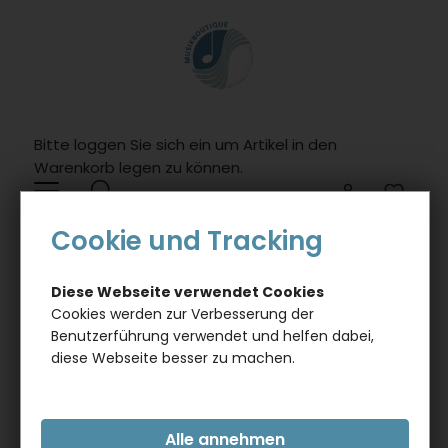
Willkommen.
Verwenden
Sie
ALT
+
B
Bitte loggen Sie sich ein um Artikel in den
fï¿½r
Warenkorb legen zu können.
das
Barrierefreiheitsmenï¿½
0
und
Cookie und Tracking
ALT
TEXTILIEN
SOCKEN MIT EINGEWEBTEM WEISSEM P
+
IANO, MUSIK-SOCKEN
I,
Diese Webseite verwendet Cookies
um
Cookies werden zur Verbesserung der
direkt
Benutzerführung verwendet und helfen dabei,
zum
diese Webseite besser zu machen.
Inhalt
zu
springen.