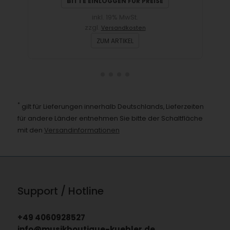
BITTE EINLOGGEN FÜR PREISE
inkl. 19% MwSt.
zzgl.
Versandkosten
ZUM ARTIKEL
*
gilt für Lieferungen innerhalb Deutschlands, Lieferzeiten
für andere Länder entnehmen Sie bitte der Schaltfläche
mit den
Versandinformationen
Support / Hotline
+49 4060928527
info@musikboutique-kuebler.de