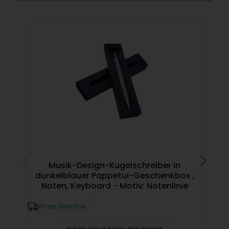
Musik-Design-Kugelschreiber in
dunkelblauer Pappetui-Geschenkbox ,
Mus
Noten, Keyboard - Motiv: Notenlinie
W
Ware lieferbar