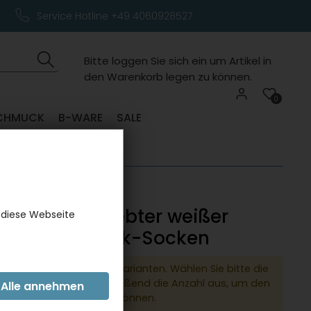
Service Hotline +49 4060928527
Bitte loggen Sie sich ein um Artikel in
den Warenkorb legen zu können.
0
CHMUCK
B-WARE
SALE
 mit eingewebter weißer
 diese Webseite
tgitarre, Musik-Socken
dukt hat verschiedene Varianten. Wählen Sie bitte die
e Variante und anschließend die Anzahl aus, um den
 den Warenkorb legen zu können.