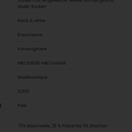
Socken mit eingewebter weißer Konzertgitarre,
Musik-Socken
black & white
Erwachsene
Konzertgitarre
MBCG3538-MBCG4648
Musikboutique
0,000
)
Paar
70% Baumwolle, 25 % Polyamid, 5% Elasthan