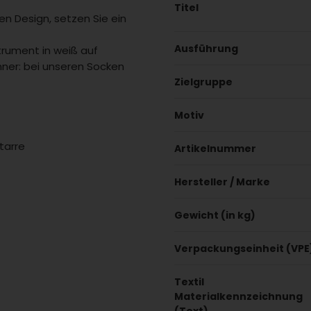
Titel
n Design, setzen Sie ein
Ausführung
trument in weiß auf
nner: bei unseren Socken
Zielgruppe
Motiv
tarre
Artikelnummer
Hersteller / Marke
Gewicht (in kg)
Verpackungseinheit (VPE
Textil
Materialkennzeichnung
(Text)