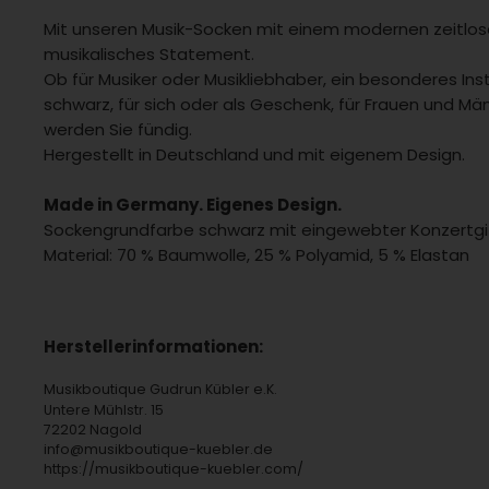
Mit unseren Musik-Socken mit einem modernen zeitlose
musikalisches Statement.
Ob für Musiker oder Musikliebhaber, ein besonderes Ins
schwarz, für sich oder als Geschenk, für Frauen und Mä
werden Sie fündig.
Hergestellt in Deutschland und mit eigenem Design.
Made in Germany. Eigenes Design.
Sockengrundfarbe schwarz mit eingewebter Konzertgi
Material: 70 % Baumwolle, 25 % Polyamid, 5 % Elastan
Herstellerinformationen:
Musikboutique Gudrun Kübler e.K.
Untere Mühlstr. 15
72202 Nagold
info@musikboutique-kuebler.de
https://musikboutique-kuebler.com/