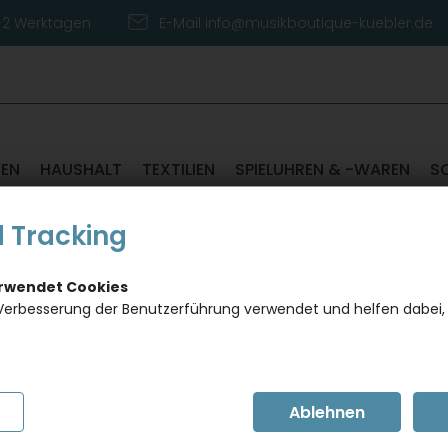
1-2 Werktagen
E-Mail info@musikboutique-kuebler.de
TEN
HAUSHALT
TEXTILIEN
SPIELUHREN & -WAREN
S
ARRE, MUSIK-SOCKEN
 Tracking
erwendet Cookies
Socken
Verbesserung der Benutzerführung verwendet und helfen dabei,
Konzer
Dieses Pro
gewünscht
Artikel in