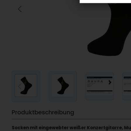
Produktbeschreibung
Socken mit eingewebter weißer Konzertgitarre, M