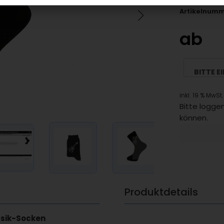
Artikelnumm
ab
BITTE E
inkl. 19 % MwSt.
Bitte loggen
können.
Produktdetails
usik-Socken