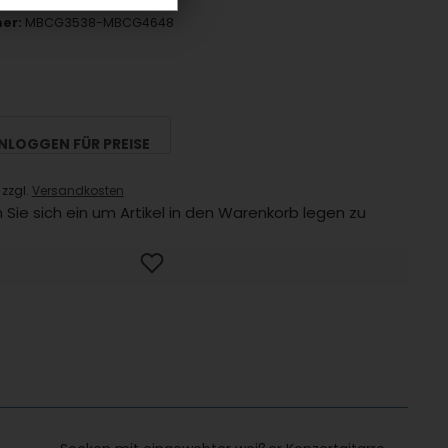
er:
MBCG3538-MBCG4648
INLOGGEN FÜR PREISE
 zzgl.
Versandkosten
 Sie sich ein um Artikel in den Warenkorb legen zu