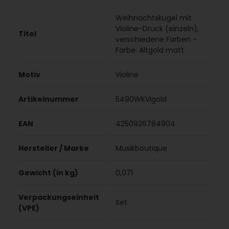
Weihnachtskugel mit
Violine-Druck (einzeln),
Titel
verschiedene Farben -
Farbe: Altgold matt
Motiv
Violine
Artikelnummer
5490WKVIgold
EAN
4250926784904
Hersteller / Marke
Musikboutique
Gewicht (in kg)
0,071
Verpackungseinheit
Set
(VPE)