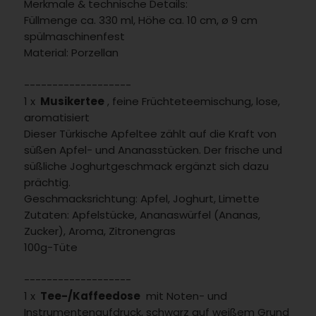
Merkmale & technische Details:
Füllmenge ca. 330 ml, Höhe ca. 10 cm, ø 9 cm
spülmaschinenfest
Material: Porzellan
-------------------
1 x
Musikertee
, feine Früchteteemischung, lose,
aromatisiert
Dieser Türkische Apfeltee zählt auf die Kraft von
süßen Apfel- und Ananasstücken. Der frische und
süßliche Joghurtgeschmack ergänzt sich dazu
prächtig.
Geschmacksrichtung: Apfel, Joghurt, Limette
Zutaten: Apfelstücke, Ananaswürfel (Ananas,
Zucker), Aroma, Zitronengras
100g-Tüte
-------------------
1 x
Tee-/Kaffeedose
mit Noten- und
Instrumentenaufdruck, schwarz auf weißem Grund