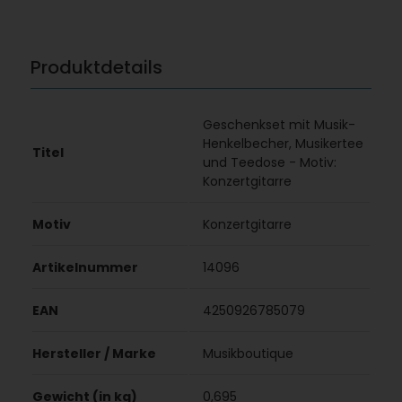
Produktdetails
Geschenkset mit Musik-
Henkelbecher, Musikertee
Titel
und Teedose - Motiv:
Konzertgitarre
Motiv
Konzertgitarre
Artikelnummer
14096
EAN
4250926785079
Hersteller / Marke
Musikboutique
Gewicht (in kg)
0,695