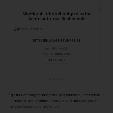
Mini-Kochlöffel mit aufgelaserter
Mag
Achtelnote, aus Buchenholz
Ware lieferbar
W
BITTE EINLOGGEN FÜR PREISE
inkl. 19% MwSt.
zzgl.
Versandkosten
ZUM ARTIKEL
*
gilt für Lieferungen innerhalb Deutschlands, Lieferzeiten
für andere Länder entnehmen Sie bitte der Schaltfläche
mit den
Versandinformationen