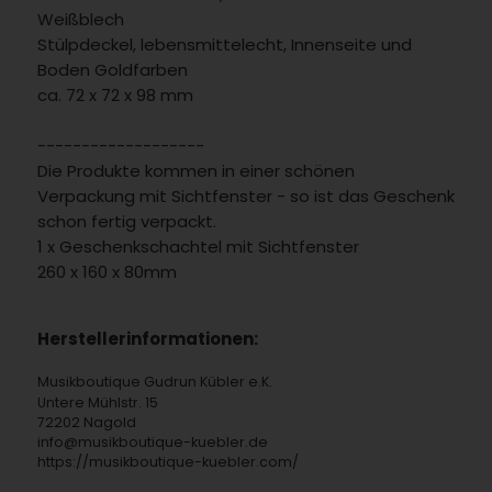
Weißblech
Stülpdeckel, lebensmittelecht, Innenseite und
Boden Goldfarben
ca. 72 x 72 x 98 mm
-------------------
Die Produkte kommen in einer schönen
Verpackung mit Sichtfenster - so ist das Geschenk
schon fertig verpackt.
1 x Geschenkschachtel mit Sichtfenster
260 x 160 x 80mm
Herstellerinformationen:
Musikboutique Gudrun Kübler e.K.
Untere Mühlstr. 15
72202 Nagold
info@musikboutique-kuebler.de
https://musikboutique-kuebler.com/