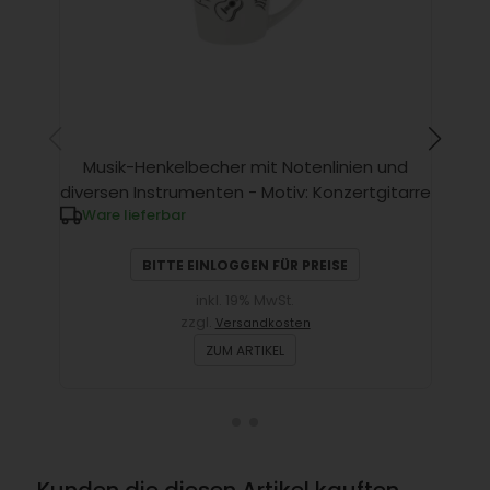
Musik-Henkelbecher mit Notenlinien und
B
diversen Instrumenten - Motiv: Konzertgitarre
Ware lieferbar
W
BITTE EINLOGGEN FÜR PREISE
inkl. 19% MwSt.
zzgl.
Versandkosten
ZUM ARTIKEL
Kunden die diesen Artikel kauften,