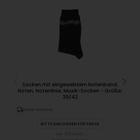
Socken mit eingewebtem Notenband,
far
Noten, Notenlinie, Musik-Socken - Größe:
39/42
W
Ware lieferbar
BITTE EINLOGGEN FÜR PREISE
inkl. 19% MwSt.