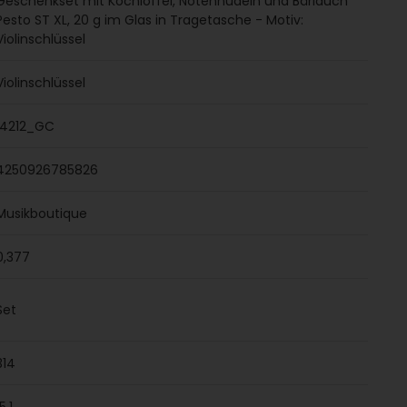
Geschenkset mit Kochlöffel, Notennudeln und Bärlauch
Pesto ST XL, 20 g im Glas in Tragetasche - Motiv:
Violinschlüssel
Violinschlüssel
14212_GC
4250926785826
Musikboutique
0,377
Set
314
5,1