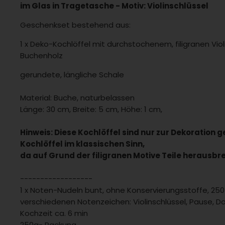
im Glas in Tragetasche - Motiv: Violinschlüssel
Geschenkset bestehend aus:
1 x Deko-Kochlöffel mit durchstochenem, filigranen Viol
Buchenholz
gerundete, längliche Schale
Material: Buche, naturbelassen
Länge: 30 cm, Breite: 5 cm, Höhe: 1 cm,
Hinweis: Diese Kochlöffel sind nur zur Dekoration g
Kochlöffel im klassischen Sinn,
da auf Grund der filigranen Motive Teile herausb
------------------
1 x Noten-Nudeln bunt, ohne Konservierungsstoffe, 25
verschiedenen Notenzeichen: Violinschlüssel, Pause, D
Kochzeit ca. 6 min
250g- Packung