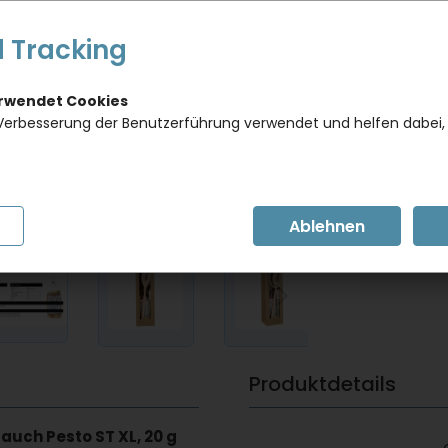
Dieses Pro
gewünscht
 Tracking
Artikel in
Artikelnumm
erwendet Cookies
Verbesserung der Benutzerführung verwendet und helfen dabei,
BITTE E
inkl. 19 % MwSt.
Bitte loggen
können.
Produktdetails
auch Pesto ST XL, 20 g