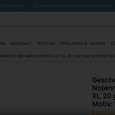
1-2 Werktagen
E-Mail info@musikboutique-kuebler.de
TEN
HAUSHALT
TEXTILIEN
SPIELUHREN & -WAREN
S
NUDELN UND BÄRLAUCH PESTO ST XL, 20 G IM GLAS IN TRAGETASC
Gesche
Notenn
XL, 20
Motiv: 