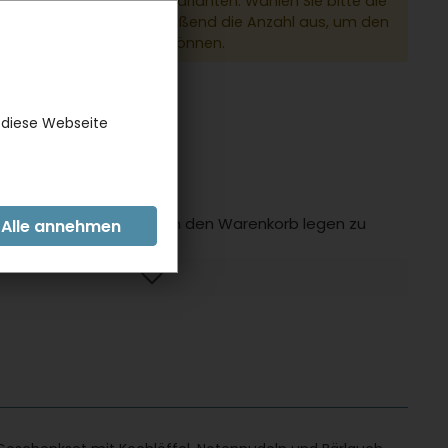
dukt hat verschiedene Varianten. Wählen Sie bitte die
e Variante und anschließend die Anzahl aus, um den
 den Warenkorb legen zu können.
er:
14212_GC
 diese Webseite
INLOGGEN FÜR PREISE
 zzgl.
Versandkosten
 Sie sich ein um Artikel in den Warenkorb legen zu