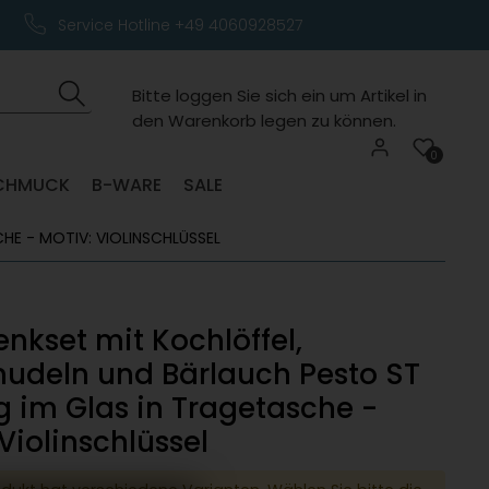
Service Hotline +49 4060928527
Bitte loggen Sie sich ein um Artikel in
den Warenkorb legen zu können.
0
CHMUCK
B-WARE
SALE
HE - MOTIV: VIOLINSCHLÜSSEL
nkset mit Kochlöffel,
udeln und Bärlauch Pesto ST
 g im Glas in Tragetasche -
Violinschlüssel