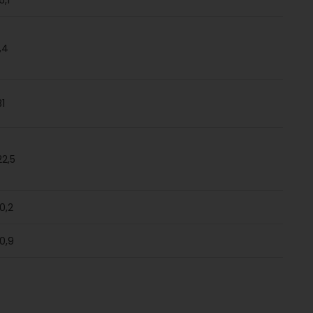
1,4
31
22,5
10,2
10,9