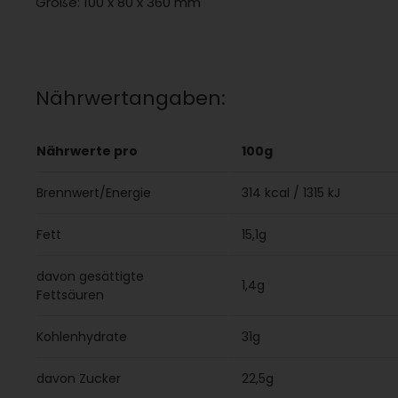
Größe: 100 x 80 x 360 mm
Nährwertangaben:
Nährwerte pro
100g
Brennwert/Energie
314 kcal / 1315 kJ
Fett
15,1g
davon gesättigte
1,4g
Fettsäuren
Kohlenhydrate
31g
davon Zucker
22,5g