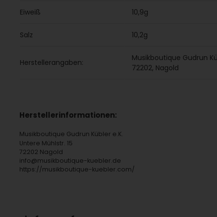
Eiweiß
10,9g
Salz
10,2g
Musikboutique Gudrun Kübl
Herstellerangaben:
72202, Nagold
Herstellerinformationen:
Musikboutique Gudrun Kübler e.K.
Untere Mühlstr. 15
72202 Nagold
info@musikboutique-kuebler.de
https://musikboutique-kuebler.com/