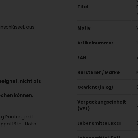
Titel
inschlüssel, aus
Motiv
Artikelnummer
EAN
Hersteller / Marke
eeignet, nicht als
Gewicht (in kg)
rechen können.
Verpackungseinheit
(VPE)
0 g Packung mit
Lebensmittel, kcal
oppel 16tel-Note
Lebensmittel, Fett
1