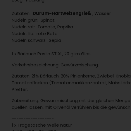
Zutaten:
Durum-Hartweizengrieß
, Wasser
Nudeln grün: Spinat
Nudeln rot: Tomate, Paprika
Nudeln lila: rote Bete
Nudeln schwarz: Sepia
------------------
1 x Bärlauch Pesto ST XL, 20 g im Glas
Verkehrsbezeichnung: Gewürzmischung
Zutaten: 21% Bärlauch, 20% Pinienkerne, Zwiebel, Knobla
Tomatenflocken (Tomatenmarkkonzentrat, Maisstärke), 
Pfeffer.
Zubereitung: Gewürzmischung mit der gleichen Menge
quellen lassen, mit Olivenöl verrühren bis die gewünscht
------------------
1 x Tragetasche Welle natur